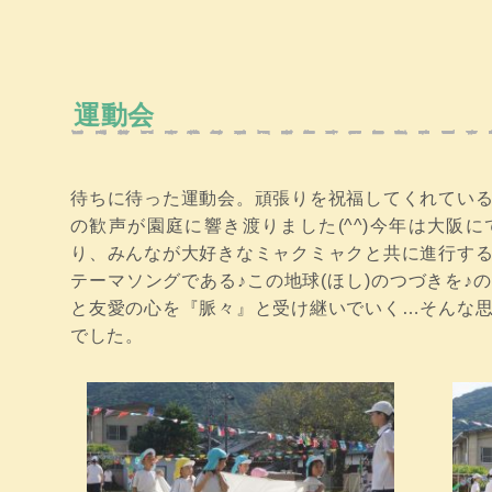
運動会
待ちに待った運動会。頑張りを祝福してくれてい
の歓声が園庭に響き渡りました(^^)今年は大阪
り、みんなが大好きなミャクミャクと共に進行す
テーマソングである♪この地球(ほし)のつづきを♪
と友愛の心を『脈々』と受け継いでいく…そんな
でした。