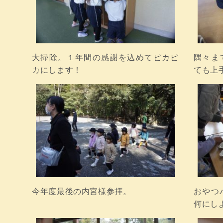
大掃除。１年間の感謝を込めてピカピ
隅々ま
カにします！
ても上
今年度最後の内宮様参拝。
おやつ
何にし