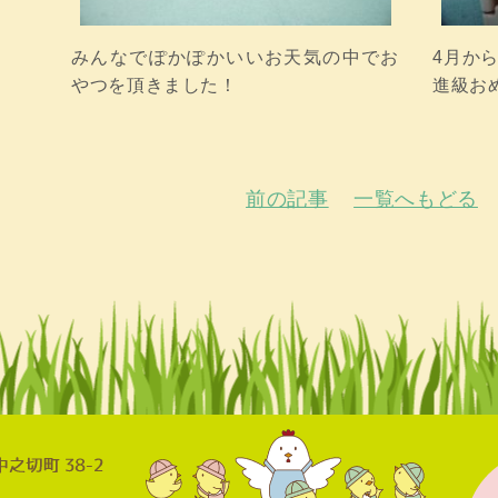
みんなでぽかぽかいいお天気の中でお
4月か
やつを頂きました！
進級お
前の記事
一覧へもどる