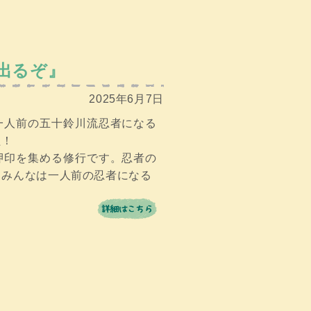
出るぞ』
2025年6月7日
一人前の五十鈴川流忍者になる
た！
押印を集める修行です。忍者の
！みんなは一人前の忍者になる