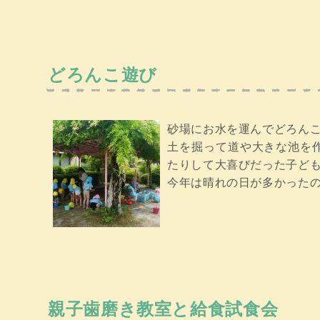
どろんこ遊び
砂場にお水を運んでどろんこ
土を掘って道や大きな池を
たりして大喜びだった子ど
今年は晴れの日が多かった
親子歯磨き教室と給食試食会