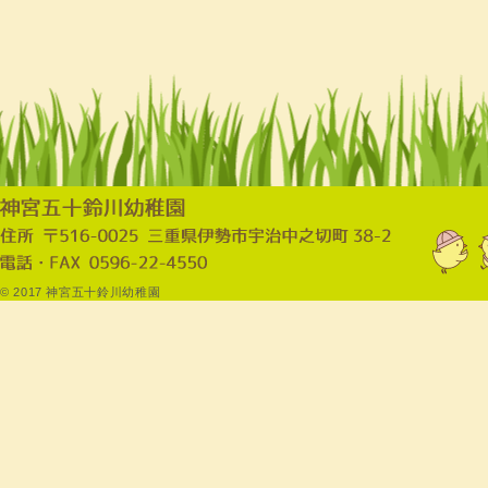
© 2017 神宮五十鈴川幼稚園